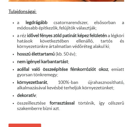
Tulajdonságai:
a
legdrágább
csatornarendszer, elsősorban a
módosabb építkezők, felújítók választják;
a réz
idővel fényes zöld patinát képez felületén
a légköri
hatások következtében ellenálló, tartós és
környezetünkre ártalmatlan védőréteg alakul ki;
hosszú élettartamú
(kb. 50 év);
nem igényel karbantartást
;
acéllal való összeépítése fémkorróziót okoz
, emiatt
gyorsan tönkremegy;
környezetbarát
, 100%-ban újrahasznosítható,
alkalmazásával kevésbé terheljük környezetünket;
dekoratív
;
összeillesztése
forrasztással
történik, így célszerű
szakemberre bízni azt.