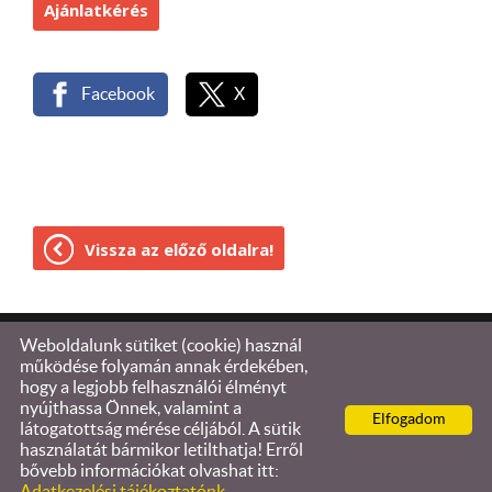
Ajánlatkérés
Facebook
X
Vissza az előző oldalra!
Weboldalunk sütiket (cookie) használ
© 2026 - Brezo Euro Kft.-bádogos bolt
működése folyamán annak érdekében,
hogy a legjobb felhasználói élményt
Oldal információk
l
Adatkezelési tájékoztató
l
nyújthassa Önnek, valamint a
Elfogadom
Impresszum
látogatottság mérése céljából. A sütik
használatát bármikor letilthatja! Erről
bővebb információkat olvashat itt: