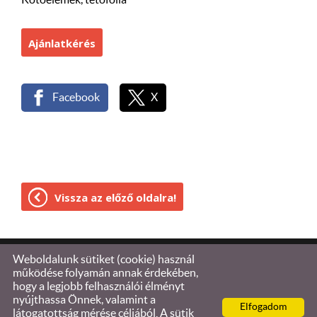
Kötőelemek, tetőfólia
Ajánlatkérés
Facebook
X
Vissza az előző oldalra!
Weboldalunk sütiket (cookie) használ
© 2026 - Brezo Euro Kft.-bádogos bolt
működése folyamán annak érdekében,
hogy a legjobb felhasználói élményt
Oldal információk
l
Adatkezelési tájékoztató
l
nyújthassa Önnek, valamint a
Elfogadom
Impresszum
látogatottság mérése céljából. A sütik