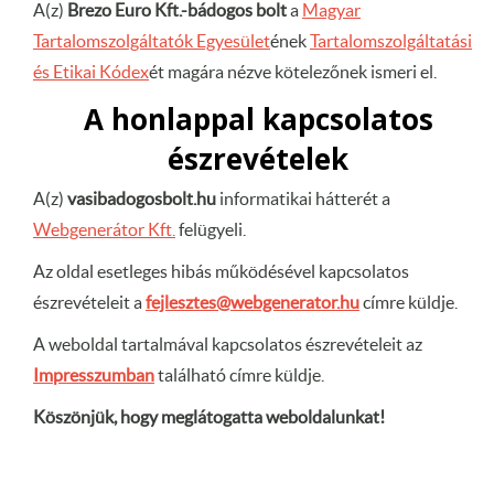
A(z)
Brezo Euro Kft.-bádogos bolt
a
Magyar
Tartalomszolgáltatók Egyesület
ének
Tartalomszolgáltatási
és Etikai Kódex
ét magára nézve kötelezőnek ismeri el.
A honlappal kapcsolatos
észrevételek
A(z)
vasibadogosbolt.hu
informatikai hátterét a
Webgenerátor Kft.
felügyeli.
Az oldal esetleges hibás működésével kapcsolatos
észrevételeit a
fejlesztes@webgenerator.hu
címre küldje.
A weboldal tartalmával kapcsolatos észrevételeit az
Impresszumban
található címre küldje.
Köszönjük, hogy meglátogatta weboldalunkat!