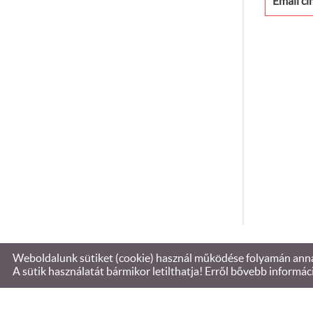
Email cí
Weboldalunk sütiket (cookie) használ működése folyamán annak
© 2026 - Brezo Euro Kft.-bádogos bolt
A sütik használatát bármikor letilthatja! Erről bővebb informác
KERESÉS AZ OLDAL TARTALMÁBAN