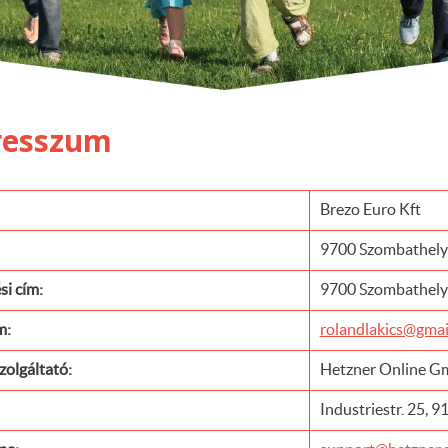
resszum
Brezo Euro Kft
9700 Szombathely 
si cím:
9700 Szombathely
m:
rolandlakics@gmai
zolgáltató:
Hetzner Online 
Industriestr. 25,