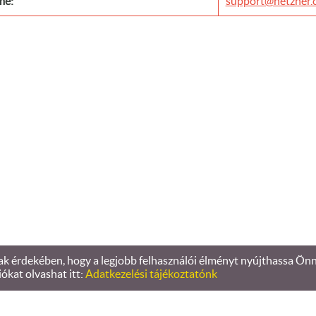
me:
support@hetzner.
 érdekében, hogy a legjobb felhasználói élményt nyújthassa Önnek
Oldal információk
l
Adatkezelési tájékoztató
l
Impresszum
iókat olvashat itt:
Adatkezelési tájékoztatónk