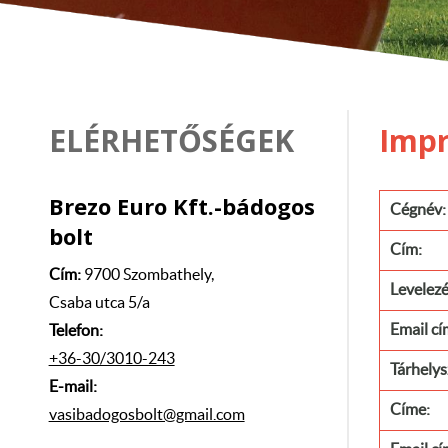
ELÉRHETŐSÉGEK
Imp
Brezo Euro Kft.-bádogos
Cégnév:
bolt
Cím:
Cím:
9700 Szombathely,
Levelezé
Csaba utca 5/a
Email cí
Telefon:
+36-30/3010-243
Tárhelys
E-mail:
Címe:
vasibadogosbolt@gmail.com