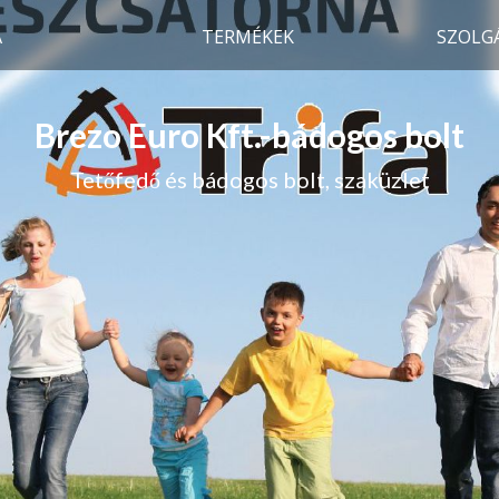
A
TERMÉKEK
SZOLG
Brezo Euro Kft.-bádogos bolt
Tetőfedő és bádogos bolt, szaküzlet