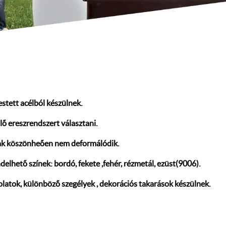
tett acélból készülnek.
ő ereszrendszert választani.
nak köszönheően nem deformálódik.
delhető színek: bordó, fekete ,fehér, rézmetál, ezüst(9006).
olatok, különböző szegélyek , dekorációs takarások készülnek.