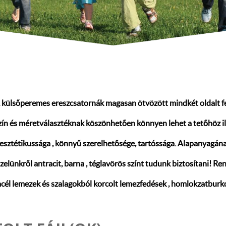
a
külsőperemes ereszcsatornák magasan ötvözött mindkét oldalt fes
zín és méretválasztéknak köszönhetően könnyen lehet a tetőhöz ill
 esztétikussága , könnyű szerelhetősége, tartóssága. Alapanyagá
elünkről antracit, barna , téglavörös színt tudunk biztosítani! Ren
acél lemezek és szalagokból korcolt lemezfedések , homlokzatburk