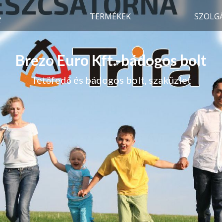
A
TERMÉKEK
SZOLG
Brezo Euro Kft.-bádogos bolt
Tetőfedő és bádogos bolt, szaküzlet