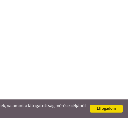
, valamint a látogatottság mérése céljából.
Elfogadom