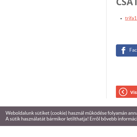
CSAT
trifa1
Fac
Vis
Weboldalunk sütiket (cookie) használ működése folyamán annak
© 2026 - Brezo Euro Kft.-bádogos bolt
A sütik használatát bármikor letilthatja! Erről bővebb informác
KERESÉS AZ OLDAL TARTALMÁBAN