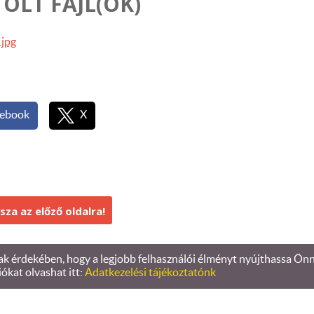
OLT FÁJL(OK)
.jpg
ebook
X
sza az előző oldalra!
 érdekében, hogy a legjobb felhasználói élményt nyújthassa Önnek
Oldal információk
l
Adatkezelési tájékoztató
l
Impresszum
iókat olvashat itt:
Adatkezelési tájékoztatónk