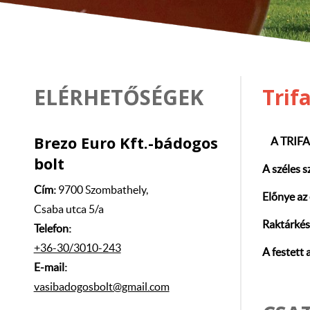
ELÉRHETŐSÉGEK
Trif
Brezo Euro Kft.-bádogos
A TRIFA 
bolt
A széles s
Cím:
9700 Szombathely,
Előnye az
Csaba utca 5/a
Raktárkész
Telefon:
+36-30/3010-243
A festett 
E-mail:
vasibadogosbolt@gmail.com